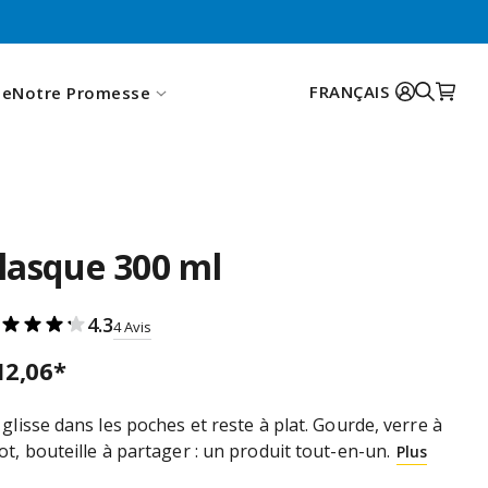
FRANÇAIS
te
Notre Promesse
Toggle S
My Ca
Retour
Anglais
Des origines scientifiques
Allemand
es
Italien
lasque 300 ml
es
Espagnol
0,5 L
350 ml
4.3
4
Avis
12,06
*
 glisse dans les poches et reste à plat. Gourde, verre à
ot, bouteille à partager : un produit tout-en-un.
Plus