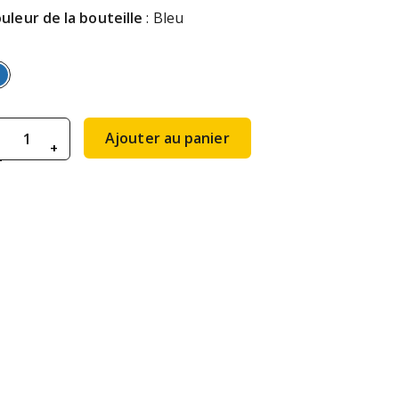
uleur de la bouteille
: Bleu
antité de Flasque 300 ml
Ajouter au panier