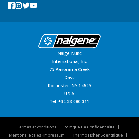
Facebook
Instagram
Tumblr
YouTube
Nalge Nunc
International, Inc
75 Panorama Creek
Drive
Rochester, NY 14625
U.S.A.
Tel:
+32 38 080 311
Termes et conditions
Politique De Confidentialité
Mentions légales (Impressum)
Thermo Fisher Scientifique