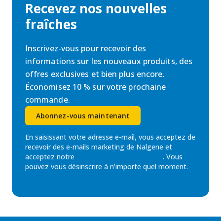
Recevez nos nouvelles
fraîches
Inscrivez-vous pour recevoir des
informations sur les nouveaux produits, des
offres exclusives et bien plus encore.
Économisez 10 % sur votre prochaine
commande.
Abonnez-vous maintenant
En saisissant votre adresse e-mail, vous acceptez de
recevoir des e-mails marketing de Nalgene et
acceptez notre
Politique de confidentialité
. Vous
pouvez vous désinscrire à n’importe quel moment.