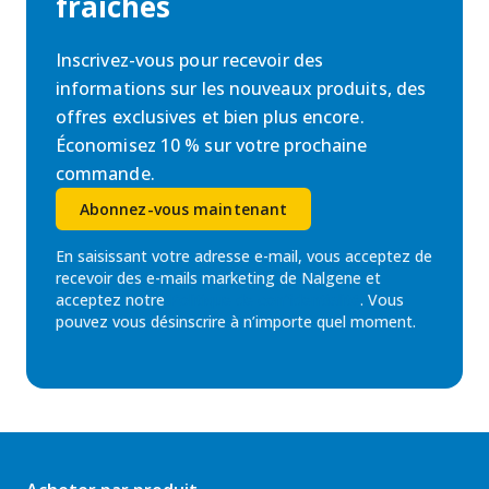
fraîches
Inscrivez-vous pour recevoir des
informations sur les nouveaux produits, des
offres exclusives et bien plus encore.
Économisez 10 % sur votre prochaine
commande.
Abonnez-vous maintenant
En saisissant votre adresse e-mail, vous acceptez de
recevoir des e-mails marketing de Nalgene et
acceptez notre
Politique de confidentialité
. Vous
pouvez vous désinscrire à n’importe quel moment.