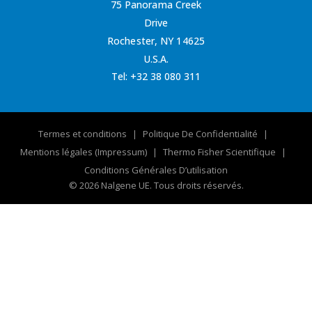
75 Panorama Creek
Drive
Rochester, NY 14625
U.S.A.
Tel:
+32 38 080 311
Termes et conditions
Politique De Confidentialité
Mentions légales (Impressum)
Thermo Fisher Scientifique
Conditions Générales D’utilisation
© 2026 Nalgene UE. Tous droits réservés.