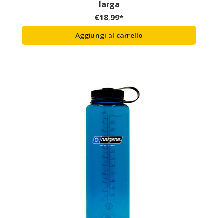
larga
€
18,99
*
Aggiungi al carrello