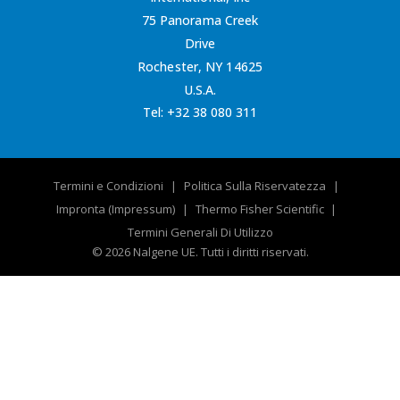
75 Panorama Creek
Drive
Rochester, NY 14625
U.S.A.
Tel:
+32 38 080 311
Termini e Condizioni
Politica Sulla Riservatezza
Impronta (Impressum)
Thermo Fisher Scientific
Termini Generali Di Utilizzo
© 2026 Nalgene UE. Tutti i diritti riservati.