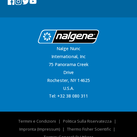
Facebook
Instagram
Tumblr
YouTube
Nalge Nunc
International, Inc
75 Panorama Creek
Drive
Rochester, NY 14625
U.S.A.
Tel:
+32 38 080 311
Termini e Condizioni
Politica Sulla Riservatezza
Impronta (Impressum)
Thermo Fisher Scientific