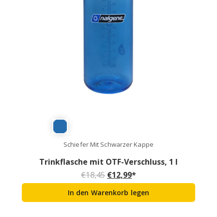
Schiefer Mit Schwarzer Kappe
Trinkflasche mit OTF-Verschluss, 1 l
Ursprünglicher Preis war: €1
Aktueller Preis ist: €1
€
18,45
€
12,99
*
In den Warenkorb legen