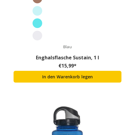
Blau
Enghalsflasche Sustain, 1 l
€
15,99
*
In den Warenkorb legen