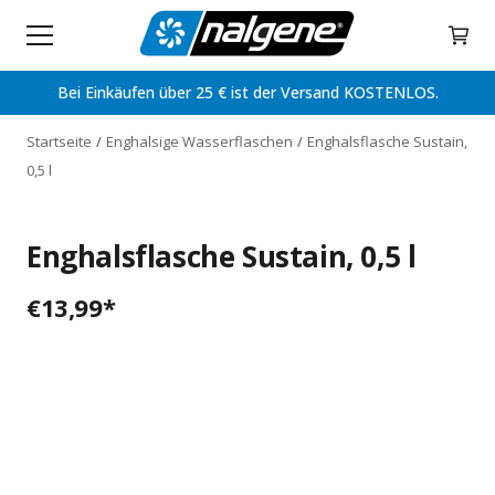
Home
Skip to content
My C
Bei Einkäufen über 25 € ist der Versand KOSTENLOS.
Startseite
Enghalsige Wasserflaschen
Enghalsflasche Sustain,
0,5 l
Enghalsflasche Sustain, 0,5 l
€
13,99
*