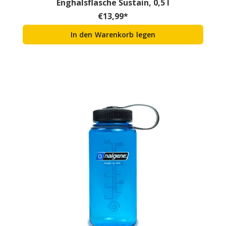
Enghalsflasche Sustain, 0,5 l
€
13,99
*
In den Warenkorb legen