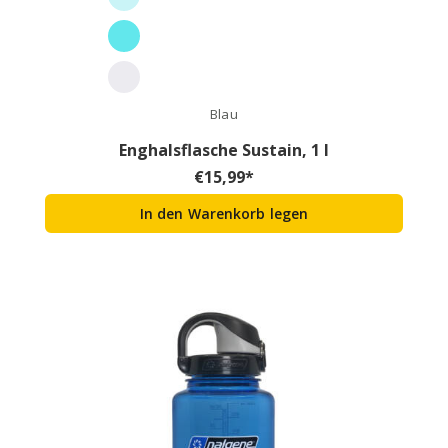
Blau
Enghalsflasche Sustain, 1 l
€
15,99
*
In den Warenkorb legen