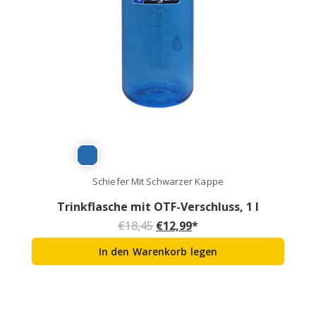
Schiefer Mit Schwarzer Kappe
Trinkflasche mit OTF-Verschluss, 1 l
Ursprünglicher Preis war: €1
Aktueller Preis ist: €1
€
18,45
€
12,99
*
In den Warenkorb legen